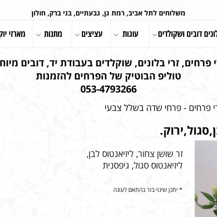
משלוחים לתל אביב, רמת גן, גבעתיים, בני ברק, חולון
ונים דובים ושקולדים
עוגות
עציצים
מתנות
מארזי יוק
 פרחים, זרי בלונים, שוקלדים בעבודת יד, דובים מיוחד
טוליפ הבוטיק של הפרחים להזמנות
053-4793266
י פרחים - פרחי שדה בשלל צבעי
סגול,ירוק.
זר שושן צחור, ליזיאנטוס לבן,
ליזיאנטוס סגול, גיפסנית
* יתכן שינוי בזר בהתאם לעונה